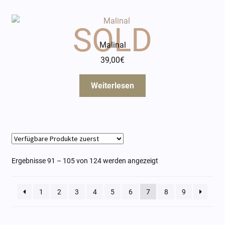
Malinal
39,00
€
Weiterlesen
Ergebnisse 91 – 105 von 124 werden angezeigt
1
2
3
4
5
6
7
8
9