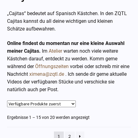
Diosas
„Cajitas“ bedeutet auf Spanisch Kästchen. In den ZQTL
Cajitas kannst du all deine wichtigen und kleinen
Cajitas
Schätze aufbewahren.
Online findest du momentan nur eine kleine Auswahl
Chingones
meiner Cajitas.
Im
Atelier
warten noch viele weitere
Kästchen darauf, entdeckt zu werden. Komm gerne
Encargos
während der
Öffnungszeiten
vorbei oder schreib mir eine
Nachricht
ximena@zqtl.de
. Ich sende dir gerne aktuelle
Gutschein
Videos der verfügbaren Stücke und verschicke sie
natürlich auch per Post.
Unter
Atelier
öffne
Kunststube
Ergebnisse 1 – 15 von 20 werden angezeigt
Mieten
1
2