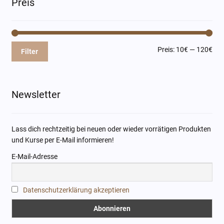
Preis
Min
Max
Preis:
10€
—
120€
Filter
Pre
Pre
Newsletter
Lass dich rechtzeitig bei neuen oder wieder vorrätigen Produkten
und Kurse per E-Mail informieren!
E-Mail-Adresse
Datenschutzerklärung akzeptieren