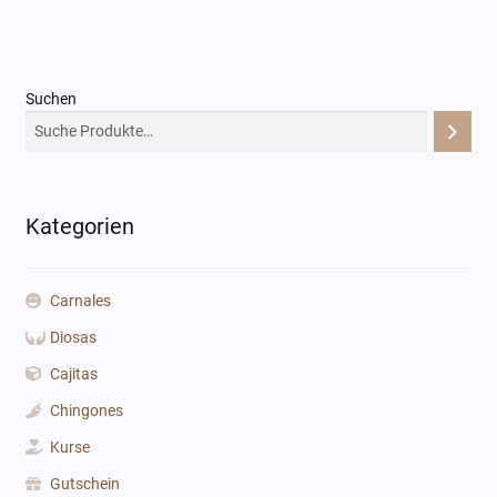
mehrere
Varianten
auf.
Die
Suchen
Optionen
können
auf
der
Kategorien
Produktseite
gewählt
werden
Carnales
Diosas
Cajitas
Chingones
Kurse
Gutschein