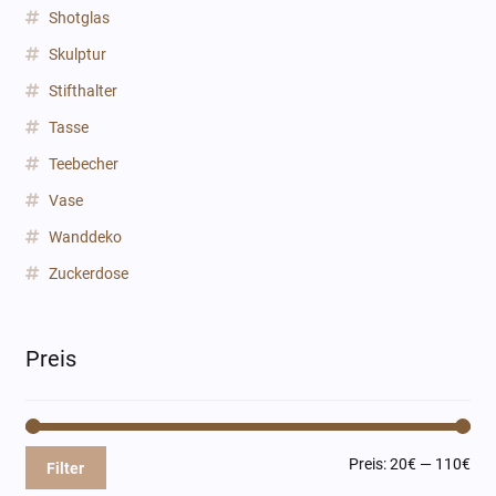
Shotglas
Skulptur
Stifthalter
Tasse
Teebecher
Vase
Wanddeko
Zuckerdose
Preis
Min
Max
Preis:
20€
—
110€
Filter