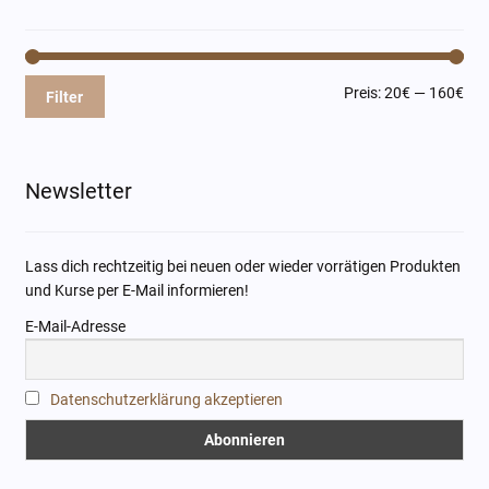
Min
Max
Preis:
20€
—
160€
Filter
Pre
Pre
Newsletter
Lass dich rechtzeitig bei neuen oder wieder vorrätigen Produkten
und Kurse per E-Mail informieren!
E-Mail-Adresse
Datenschutzerklärung akzeptieren