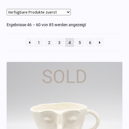
Diosas
Ergebnisse 46 – 60 von 85 werden angezeigt
Cajitas
Chingones
1
2
3
4
5
6
Encargos
Gutschein
Unter
Atelier
öffne
Kunststube
Mieten