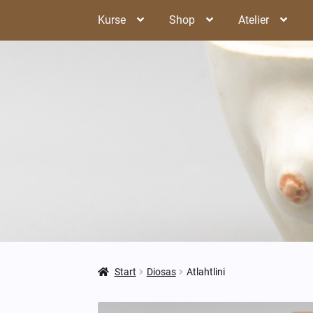
Zur
Zum
Kurse
Shop
Atelier
Navigation
Inhalt
springen
springen
Start
Diosas
Atlahtlini