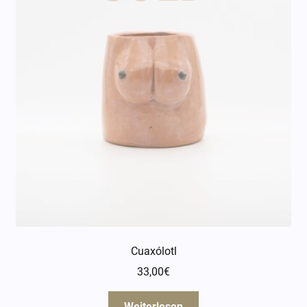
Cuaxólotl
33,00
€
Weiterlesen