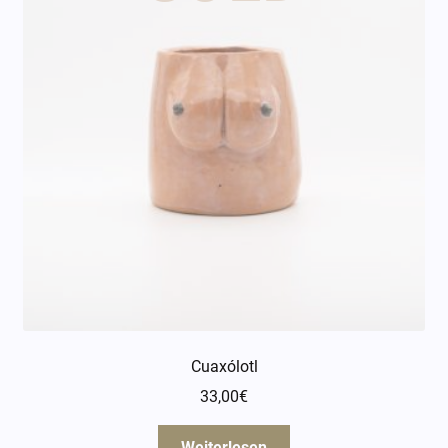
Cuaxólotl
33,00
€
Weiterlesen