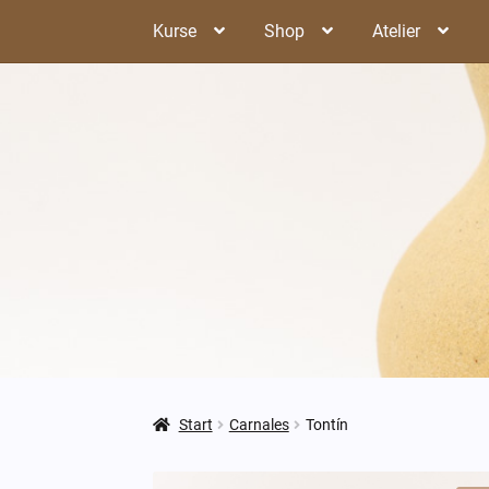
Zur
Zum
Kurse
Shop
Atelier
Navigation
Inhalt
springen
springen
Start
Carnales
Tontín