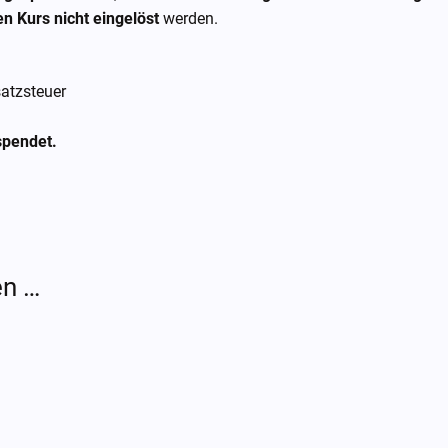
n Kurs nicht eingelöst
werden.
satzsteuer
spendet.
en …