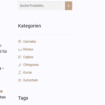
Kategorien
Carnales
n
Diosas
 für
Cajitas
Chingones
n
–
Kurse
Gutschein
en
ches
Tags