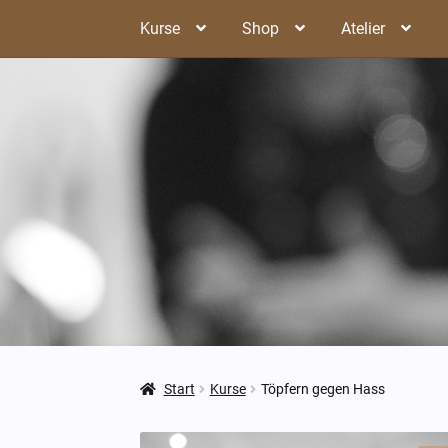
Zur
Zum
Kurse
Shop
Atelier
Navigation
Inhalt
springen
springen
Start
Kurse
Töpfern gegen Hass