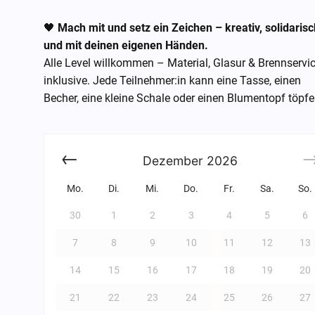
🖤
Mach mit und setz ein Zeichen – kreativ, solidarisc
und mit deinen eigenen Händen.
Alle Level willkommen – Material, Glasur & Brennservi
inklusive. Jede Teilnehmer:in kann eine Tasse, einen
Becher, eine kleine Schale oder einen Blumentopf töpfe
Dezember
2026
Mo.
Di.
Mi.
Do.
Fr.
Sa.
So.
30
1
2
3
4
5
6
7
8
9
10
11
12
13
14
15
16
17
18
19
20
21
22
23
24
25
26
27