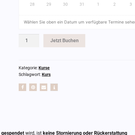
28
29
30
31
1
2
3
Wählen Sie oben ein Datum um verfügbare Termine sehe
Töpfern
Jetzt Buchen
gegen
Hass
Menge
Kategorie:
Kurse
Schlagwort:
Kurs
t gespendet
wird, ist
keine Stornierung oder Rückerstattung