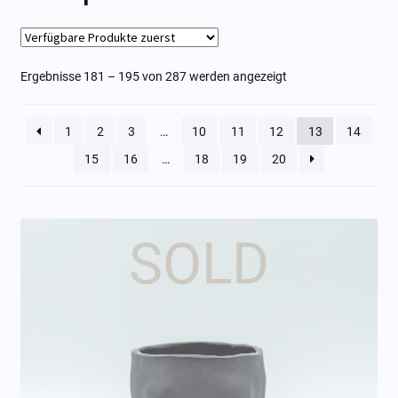
Diosas
Ergebnisse 181 – 195 von 287 werden angezeigt
Cajitas
Chingones
1
2
3
…
10
11
12
13
14
15
16
…
18
19
20
Encargos
Gutschein
Unter
Atelier
öffne
Kunststube
Mieten