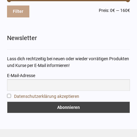
Min
Max
Preis:
0€
—
160€
Filter
Pre
Pre
Newsletter
Lass dich rechtzeitig bei neuen oder wieder vorrätigen Produkten
und Kurse per E-Mail informieren!
E-Mail-Adresse
Datenschutzerklärung akzeptieren